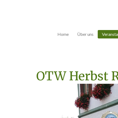
Zum
Hauptinhalt
springen
Home
Über uns
Veransta
OTW Herbst R